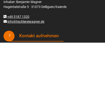
Inhaber: Benjamin Wagner
Hagentalstraße 5 · 31073 Delligsen/Kaierde
+49 5187 1320
info@tischlereiwagner.de
Kontakt aufnehmen
Unsere Wohnwelten
Arbeitszimmer / Büro
Badezimmer
Esszimmer
Küche
Kinderzimmer
Schlafzimmer
Wohnzimmer
Ladenbau
Gastronomie / Hotel